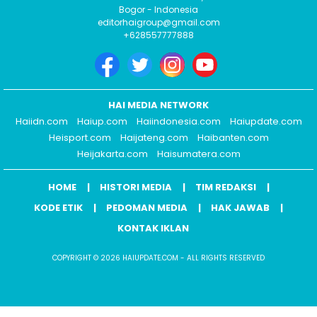
Bogor - Indonesia
editorhaigroup@gmail.com
+628557777888
HAI MEDIA NETWORK
Haiidn.com
Haiup.com
Haiindonesia.com
Haiupdate.com
Heisport.com
Haijateng.com
Haibanten.com
Heijakarta.com
Haisumatera.com
HOME
HISTORI MEDIA
TIM REDAKSI
KODE ETIK
PEDOMAN MEDIA
HAK JAWAB
KONTAK IKLAN
COPYRIGHT © 2026 HAIUPDATE.COM - ALL RIGHTS RESERVED