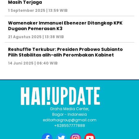
Masih Terjaga
1 September 2025 | 13:59 WIB
Wamenaker Immanuel Ebenezer Ditangkap KPK
Dugaan Pemerasan K3
21 Agustus 2025 | 13:38 WIB
Reshuffle Terkubur: Presiden Prabowo Subianto
Pilih Stabilitas alih-alih Perombakan Kabinet
14 Juni 2025 | 06:40 WIB
Graha Media Center,
Bogor - Indonesia
editorhaigroup@gmail.com
+628557777888