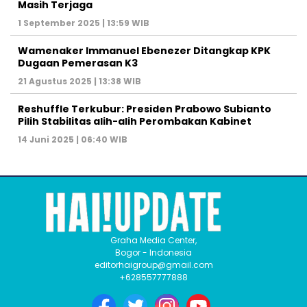
Masih Terjaga
1 September 2025 | 13:59 WIB
Wamenaker Immanuel Ebenezer Ditangkap KPK
Dugaan Pemerasan K3
21 Agustus 2025 | 13:38 WIB
Reshuffle Terkubur: Presiden Prabowo Subianto
Pilih Stabilitas alih-alih Perombakan Kabinet
14 Juni 2025 | 06:40 WIB
Graha Media Center,
Bogor - Indonesia
editorhaigroup@gmail.com
+628557777888