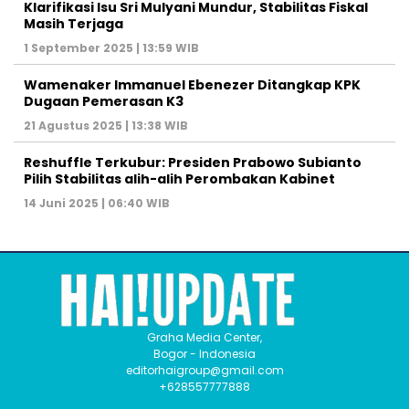
Klarifikasi Isu Sri Mulyani Mundur, Stabilitas Fiskal
Masih Terjaga
1 September 2025 | 13:59 WIB
Wamenaker Immanuel Ebenezer Ditangkap KPK
Dugaan Pemerasan K3
21 Agustus 2025 | 13:38 WIB
Reshuffle Terkubur: Presiden Prabowo Subianto
Pilih Stabilitas alih-alih Perombakan Kabinet
14 Juni 2025 | 06:40 WIB
Graha Media Center,
Bogor - Indonesia
editorhaigroup@gmail.com
+628557777888