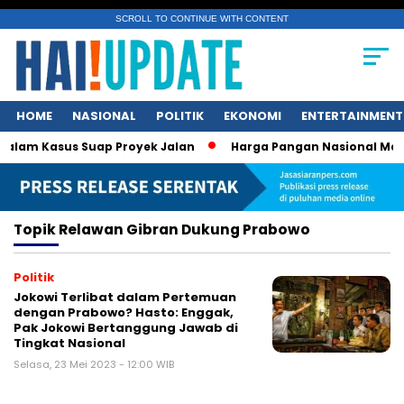
SCROLL TO CONTINUE WITH CONTENT
HOME
NASIONAL
POLITIK
EKONOMI
ENTERTAINMENT
lam Kasus Suap Proyek Jalan
Harga Pangan Nasional Menuru
Topik
Relawan Gibran Dukung Prabowo
Politik
Jokowi Terlibat dalam Pertemuan
dengan Prabowo? Hasto: Enggak,
Pak Jokowi Bertanggung Jawab di
Tingkat Nasional
Selasa, 23 Mei 2023 - 12:00 WIB