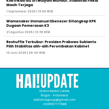
Klarifikasi Isu Sri Mulyani Mundur, Stabilitas Fiskal
Masih Terjaga
1 September 2025 | 13:59 WIB
Wamenaker Immanuel Ebenezer Ditangkap KPK
Dugaan Pemerasan K3
21 Agustus 2025 | 13:38 WIB
Reshuffle Terkubur: Presiden Prabowo Subianto
Pilih Stabilitas alih-alih Perombakan Kabinet
14 Juni 2025 | 06:40 WIB
Graha Media Center,
Bogor - Indonesia
editorhaigroup@gmail.com
+628557777888