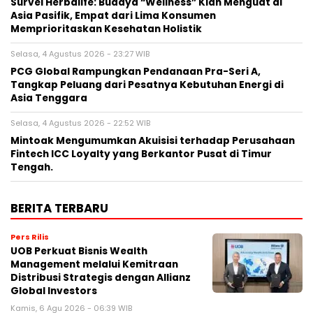
Survei Herbalife: Budaya “Wellness” Kian Menguat di
Asia Pasifik, Empat dari Lima Konsumen
Memprioritaskan Kesehatan Holistik
Selasa, 4 Agustus 2026 - 23:27 WIB
PCG Global Rampungkan Pendanaan Pra-Seri A,
Tangkap Peluang dari Pesatnya Kebutuhan Energi di
Asia Tenggara
Selasa, 4 Agustus 2026 - 22:52 WIB
Mintoak Mengumumkan Akuisisi terhadap Perusahaan
Fintech ICC Loyalty yang Berkantor Pusat di Timur
Tengah.
BERITA TERBARU
Pers Rilis
UOB Perkuat Bisnis Wealth
Management melalui Kemitraan
Distribusi Strategis dengan Allianz
Global Investors
Kamis, 6 Agu 2026 - 06:39 WIB