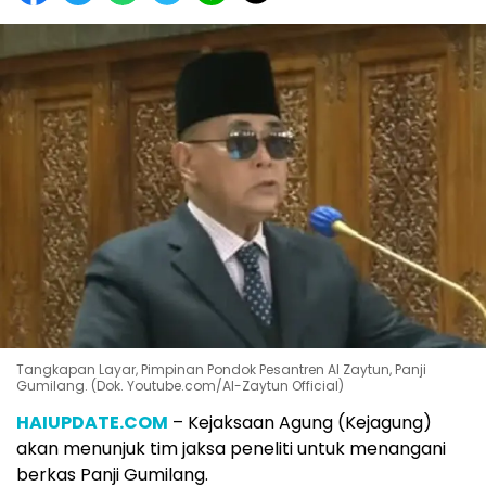
Tangkapan Layar, Pimpinan Pondok Pesantren Al Zaytun, Panji
Gumilang. (Dok. Youtube.com/Al-Zaytun Official)
HAIUPDATE.COM
– Kejaksaan Agung (Kejagung)
akan menunjuk tim jaksa peneliti untuk menangani
berkas Panji Gumilang.