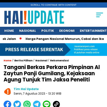
SCROLL TO CONTINUE WITH CONTENT
HOME
NASIONAL
POLITIK
EKONOMI
ENTERTAINMENT
lan
Harga Pangan Nasional Menurun, Cabai dan Ikan Tetap 
/
/
/
Home
Berita Pilihan
Nasional
Rekomendasi
Tangani Berkas Perkara Pimpinan Al
Zaytun Panji Gumilang, Kejaksaan
Agung Tunjuk Tim Jaksa Peneliti
Tim Hai Update
Senin, 7 Agustus 2023 - 13:20 WIB