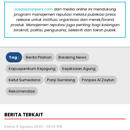
Jasasiaranpers.com
dan media online ini mendukung
program manajemen reputasi melalui publikasi press
release untuk institusi, organisasi dan merek/brand
produk. Manajemen reputasi juga penting bagi kalangan
birokrat, politisi, pengusaha, selebriti dan tokoh publik.
Tag :
Berita Pilahan
Breaking News
Kapuspenkum Kejagung
Kejaksaan Agung
Ketut Sumedana
Panji Gumilang
Ponpes Al Zaytun
Rekomendasi
BERITA TERKAIT
Kamis, 6 Agustus 2026 - 06:39 WIB