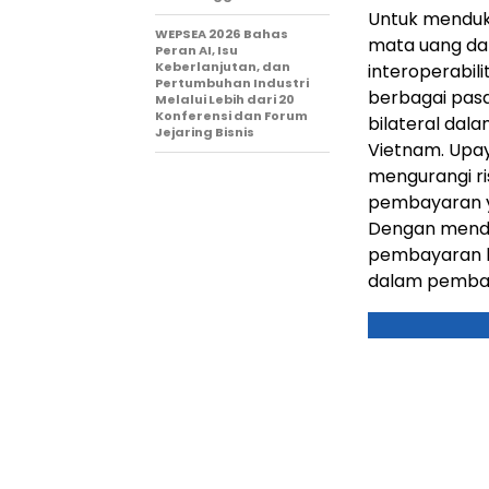
Untuk menduku
WEPSEA 2026 Bahas
mata uang da
Peran AI, Isu
Keberlanjutan, dan
interoperabil
Pertumbuhan Industri
berbagai pasa
Melalui Lebih dari 20
Konferensi dan Forum
bilateral dal
Jejaring Bisnis
Vietnam. Upay
mengurangi ris
pembayaran ya
Dengan mendo
pembayaran l
dalam pembay