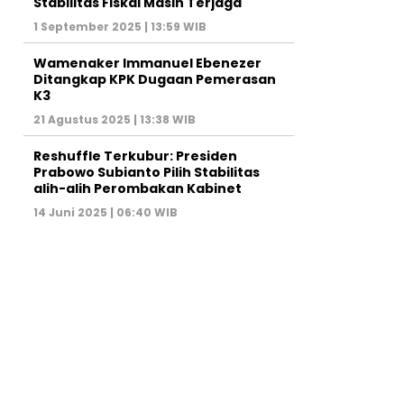
Stabilitas Fiskal Masih Terjaga
1 September 2025 | 13:59 WIB
Wamenaker Immanuel Ebenezer
Ditangkap KPK Dugaan Pemerasan
K3
21 Agustus 2025 | 13:38 WIB
Reshuffle Terkubur: Presiden
Prabowo Subianto Pilih Stabilitas
alih-alih Perombakan Kabinet
14 Juni 2025 | 06:40 WIB