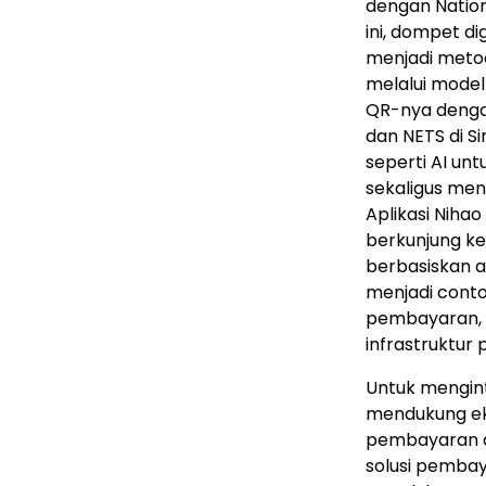
dengan Nation
ini, dompet di
menjadi metod
melalui mode
QR-nya denga
dan NETS di S
seperti AI un
sekaligus me
Aplikasi Niha
berkunjung k
berbasiskan a
menjadi conto
pembayaran,
infrastruktur
Untuk mengin
mendukung ek
pembayaran da
solusi pemba