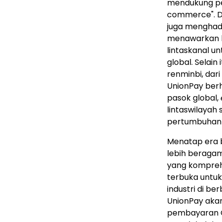
mendukung pe
commerce". D
juga menghadi
menawarkan k
lintaskanal u
global. Selai
renminbi, dar
UnionPay berh
pasok global,
lintaswilaya
pertumbuhan e
Menatap era b
lebih beragam
yang kompreh
terbuka untu
industri di ber
UnionPay aka
pembayaran Q