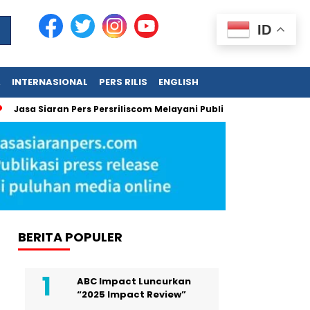
ID
A
INTERNASIONAL
PERS RILIS
ENGLISH
Siaran Pers Persriliscom Melayani Publikasi ke Lebih dari 150 Me
BERITA POPULER
ABC Impact Luncurkan
“2025 Impact Review”