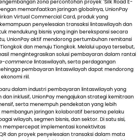
ngembangan zona percontohan proyek "Silk Road E-
engan memanfaatkan jaringan globalnya, UnionPay
rkan Virtual Commercial Card, produk yang
emampuan penyelesaian transaksi lintaswilayah dan
ntuk mendukung bisnis yang ingin berekspansi secara
n itu, UnionPay aktif mendorong pertumbuhan remitansi
i Tiongkok dan menuju Tiongkok. Melalui upaya tersebut,
asil mengintegrasikan solusi pembayaran dalam rantai
e-commerce
lintaswilayah, serta perdagangan
h sehingga pembayaran lintaswilayah dapat mendorong
konomi riil.
aru dalam industri pembayaran lintaswilayah yang
 dan inklusif, UnionPay mengajukan strategi kemitraan
ensif, serta menempuh pendekatan yang lebih
k membangun jaringan kolaboratif bersama pelaku
bagai wilayah, segmen bisnis, dan sektor. Di satu sisi,
n mempercepat implementasi konektivitas
R dan proyek penyelesaian transaksi dalam mata