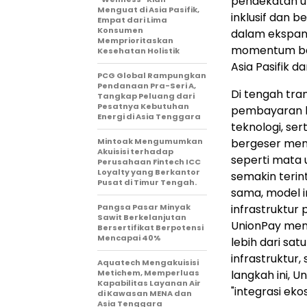
pendekatan u
Menguat di Asia Pasifik,
inklusif dan
Empat dari Lima
Konsumen
dalam ekspans
Memprioritaskan
momentum bar
Kesehatan Holistik
Asia Pasifik d
PCG Global Rampungkan
Pendanaan Pra-Seri A,
Di tengah tra
Tangkap Peluang dari
Pesatnya Kebutuhan
pembayaran lin
Energi di Asia Tenggara
teknologi, ser
Mintoak Mengumumkan
bergeser men
Akuisisi terhadap
seperti mata 
Perusahaan Fintech ICC
Loyalty yang Berkantor
semakin terin
Pusat di Timur Tengah.
sama, model 
Pangsa Pasar Minyak
infrastruktur
Sawit Berkelanjutan
UnionPay men
Bersertifikat Berpotensi
Mencapai 40%
lebih dari sat
infrastruktur
Aquatech Mengakuisisi
Metichem, Memperluas
langkah ini, 
Kapabilitas Layanan Air
"integrasi ek
di Kawasan MENA dan
Asia Tenggara