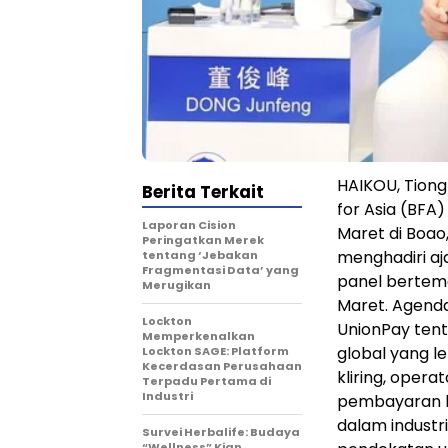
HAIKOU, Tion
Berita Terkait
for Asia (BFA
Laporan Cision
Maret di Boao
Peringatkan Merek
menghadiri aj
tentang ‘Jebakan
Fragmentasi Data’ yang
panel berte
Merugikan
Maret. Agend
Lockton
UnionPay tent
Memperkenalkan
global yang l
Lockton SAGE: Platform
Kecerdasan Perusahaan
kliring, opera
Terpadu Pertama di
Industri
pembayaran li
dalam indust
Survei Herbalife: Budaya
“Wellness” Kian