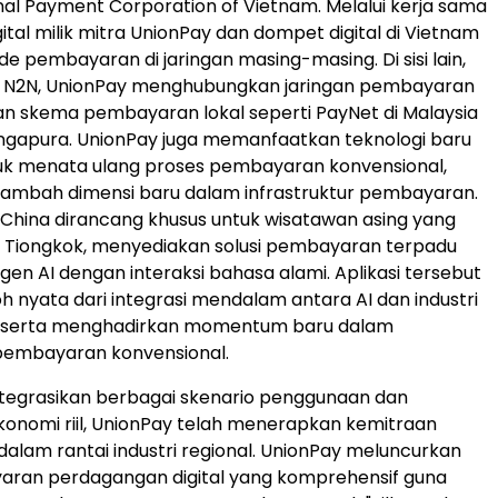
al Payment Corporation of Vietnam. Melalui kerja sama
gital milik mitra UnionPay dan dompet digital di Vietnam
e pembayaran di jaringan masing-masing. Di sisi lain,
l N2N, UnionPay menghubungkan jaringan pembayaran
n skema pembayaran lokal seperti PayNet di Malaysia
ingapura. UnionPay juga memanfaatkan teknologi baru
tuk menata ulang proses pembayaran konvensional,
nambah dimensi baru dalam infrastruktur pembayaran.
o China dirancang khusus untuk wisatawan asing yang
e Tiongkok, menyediakan solusi pembayaran terpadu
gen AI dengan interaksi bahasa alami. Aplikasi tersebut
h nyata dari integrasi mendalam antara AI dan industri
 serta menghadirkan momentum baru dalam
 pembayaran konvensional.
tegrasikan berbagai skenario penggunaan dan
onomi riil, UnionPay telah menerapkan kemitraan
lam rantai industri regional. UnionPay meluncurkan
yaran perdagangan digital yang komprehensif guna