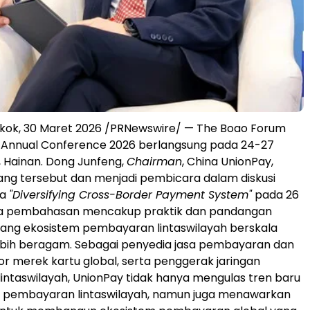
gkok, 30 Maret 2026 /PRNewswire/ — The Boao Forum
) Annual Conference 2026 berlangsung pada 24-27
, Hainan. Dong Junfeng,
Chairman
, China UnionPay,
ang tersebut dan menjadi pembicara dalam diskusi
ma
"Diversifying Cross-Border Payment System"
pada 26
a pembahasan mencakup praktik dan pandangan
ang ekosistem pembayaran lintaswilayah berskala
ebih beragam. Sebagai penyedia jasa pembayaran dan
tor merek kartu global, serta penggerak jaringan
ntaswilayah, UnionPay tidak hanya mengulas tren baru
ri pembayaran lintaswilayah, namun juga menawarkan