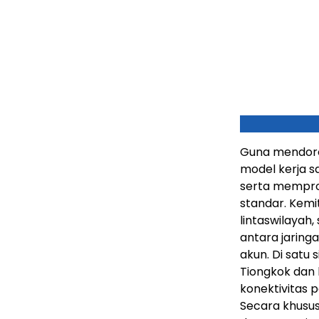
Guna mendoron
model kerja s
serta memprom
standar. Kemi
lintaswilayah
antara jaring
akun. Di satu 
Tiongkok dan
konektivitas 
Secara khusu