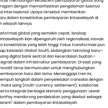
ntuk membangun ekosistem pembayaran global yang
 beragam dengan memanfaatkan pengalaman luasnya
i internasional. Upaya tersebut memberikan
u dalam konektivitas pembayaran lintaswilayah di
an wilayah lainnya.
nsformasi global yang semakin cepat, lanskap
taswilayah kian dipengaruhi oleh regionalisasi, inovasi
ta konektivitas yang lebih tinggi. Fokus transformasi pun
uju kawasan
Global South
, sedangkan teknologi baru—
uang digital bank sentral dan kecerdasan buatan—
tegrasi dalam infrastruktur pembayaran. Di saat yang
inovatif terus bermunculan untuk menghubungkan
 pembayaran baru dan lama. Menanggapi tren ini,
empuh langkah dalam penyelesaian transaksi dengan
u mata uang (
multi-currency settlement
), kolaborasi
, serta integrasi berbagai skenario penggunaan. Lewat
UnionPay mendorong pendekatan yang disebut sebagai
osistem" dalam pembayaran lintaswilayah.