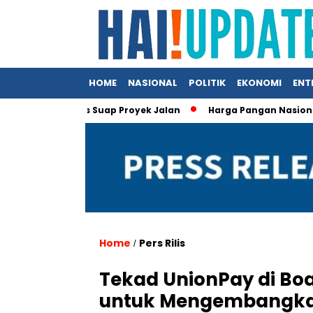
HOME
NASIONAL
POLITIK
EKONOMI
ENT
alam Kasus Suap Proyek Jalan
Harga Pangan Nasional Menur
Home
Pers Rilis
/
Tekad UnionPay di Boa
untuk Mengembangka