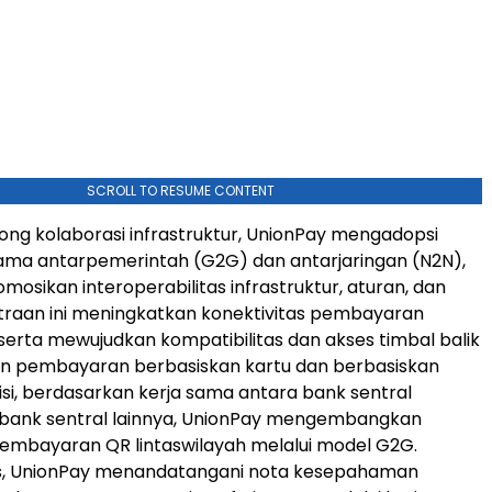
SCROLL TO RESUME CONTENT
g kolaborasi infrastruktur, UnionPay mengadopsi
ama antarpemerintah (G2G) dan antarjaringan (N2N),
osikan interoperabilitas infrastruktur, aturan, dan
traan ini meningkatkan konektivitas pembayaran
, serta mewujudkan kompatibilitas dan akses timbal balik
an pembayaran berbasiskan kartu dan berbasiskan
sisi, berdasarkan kerja sama antara bank sentral
 bank sentral lainnya, UnionPay mengembangkan
pembayaran QR lintaswilayah melalui model G2G.
s, UnionPay menandatangani nota kesepahaman