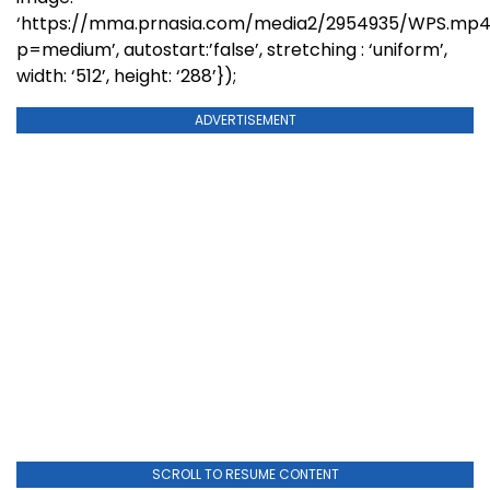
‘https://mma.prnasia.com/media2/2954935/WPS.mp
p=medium’, autostart:’false’, stretching : ‘uniform’,
width: ‘512’, height: ‘288’});
ADVERTISEMENT
SCROLL TO RESUME CONTENT