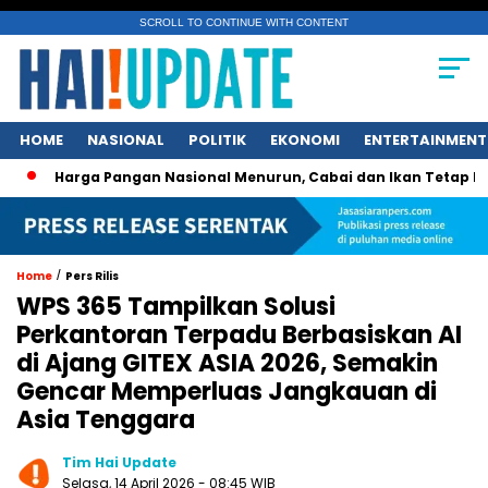
SCROLL TO CONTINUE WITH CONTENT
HOME
NASIONAL
POLITIK
EKONOMI
ENTERTAINMENT
arga Pangan Nasional Menurun, Cabai dan Ikan Tetap Picu Kege
/
Home
Pers Rilis
WPS 365 Tampilkan Solusi
Perkantoran Terpadu Berbasiskan AI
di Ajang GITEX ASIA 2026, Semakin
Gencar Memperluas Jangkauan di
Asia Tenggara
Tim Hai Update
Selasa, 14 April 2026 - 08:45 WIB