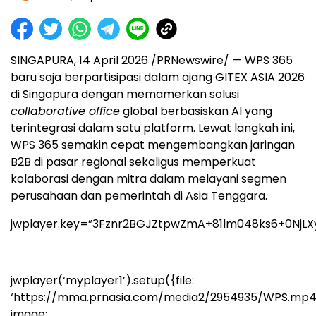
SINGAPURA, 14 April 2026 /PRNewswire/ — WPS 365
baru saja berpartisipasi dalam ajang GITEX ASIA 2026
di Singapura dengan memamerkan solusi
collaborative office
global berbasiskan AI yang
terintegrasi dalam satu platform. Lewat langkah ini,
WPS 365 semakin cepat mengembangkan jaringan
B2B di pasar regional sekaligus memperkuat
kolaborasi dengan mitra dalam melayani segmen
perusahaan dan pemerintah di Asia Tenggara.
jwplayer.key=”3Fznr2BGJZtpwZmA+81lm048ks6+0NjLX
jwplayer(‘myplayer1’).setup({file:
‘https://mma.prnasia.com/media2/2954935/WPS.mp4’
image: