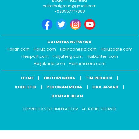
Bogor - Indonesia
editorhaigroup@gmail.com
+628557777888
HAI MEDIA NETWORK
Haiidn.com
Haiup.com
Haiindonesia.com
Haiupdate.com
Heisport.com
Haijateng.com
Haibanten.com
Heijakarta.com
Haisumatera.com
HOME
HISTORI MEDIA
TIM REDAKSI
KODE ETIK
PEDOMAN MEDIA
HAK JAWAB
KONTAK IKLAN
COPYRIGHT © 2026 HAIUPDATE.COM - ALL RIGHTS RESERVED