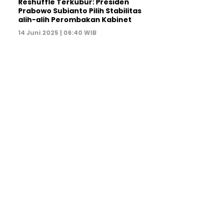
Reshuffle Terkubur: Presiden
Prabowo Subianto Pilih Stabilitas
alih-alih Perombakan Kabinet
14 Juni 2025 | 06:40 WIB