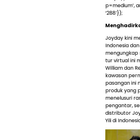
p=medium’, auto
‘288’});
Menghadirkan
Joyday kini me
Indonesia dan
mengungkap ra
tur virtual in
William dan R
kawasan permu
pasangan ini 
produk yang p
menelusuri ran
pengantar, se
distributor Jo
Yili di Indonesi