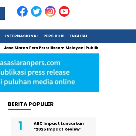
A
INTERNASIONAL
PERS RILIS
ENGLISH
aran Pers Persriliscom Melayani Publikasi ke Lebih dari 150 Media
BERITA POPULER
ABC Impact Luncurkan
“2025 Impact Review”