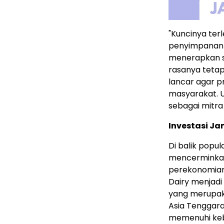
"Kuncinya terl
penyimpanan da
menerapkan st
rasanya tetap
lancar agar p
masyarakat. 
sebagai mitra 
Investasi J
Di balik popul
mencerminkan
perekonomian I
Dairy menjadi
yang merupakan
Asia Tenggara
memenuhi keb