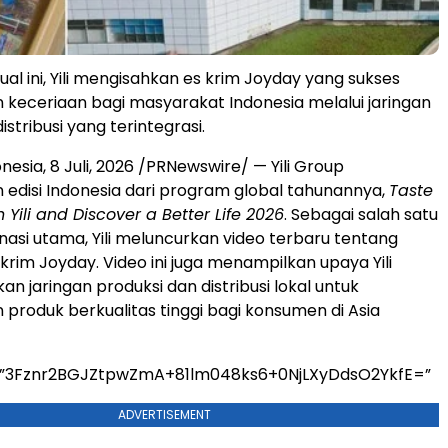
rtual ini, Yili mengisahkan es krim Joyday yang sukses
keceriaan bagi masyarakat Indonesia melalui jaringan
istribusi yang terintegrasi.
onesia
,
8 Juli, 2026
/PRNewswire/ — Yili Group
edisi Indonesia dari program global tahunannya,
Taste
 Yili and Discover a Better Life 2026
. Sebagai salah satu
inasi utama, Yili meluncurkan video terbaru tentang
krim Joyday. Video ini juga menampilkan upaya Yili
n jaringan produksi dan distribusi lokal untuk
produk berkualitas tinggi bagi konsumen di Asia
=”3Fznr2BGJZtpwZmA+81lm048ks6+0NjLXyDdsO2YkfE=”
ADVERTISEMENT