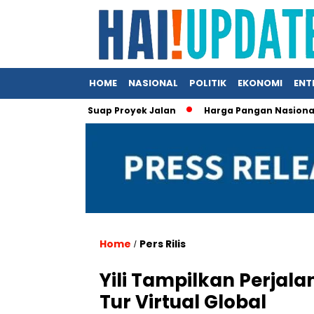
HOME
NASIONAL
POLITIK
EKONOMI
ENT
m Kasus Suap Proyek Jalan
Harga Pangan Nasional Menurun
Home
Pers Rilis
/
Yili Tampilkan Perjal
Tur Virtual Global