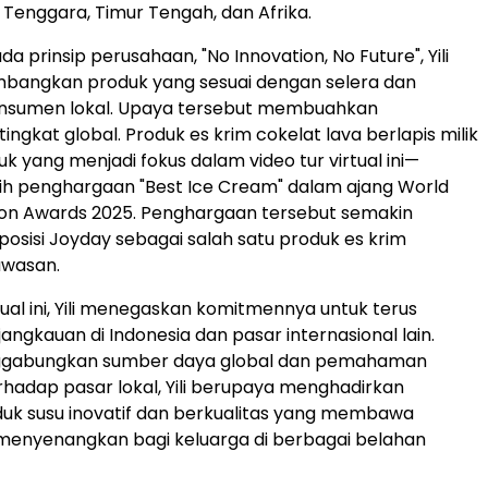
a Tenggara, Timur Tengah, dan Afrika.
 prinsip perusahaan, "No Innovation, No Future", Yili
bangkan produk yang sesuai dengan selera dan
nsumen lokal. Upaya tersebut membuahkan
ingkat global. Produk es krim cokelat lava berlapis milik
 yang menjadi fokus dalam video tur virtual ini—
ih penghargaan "Best Ice Cream" dalam ajang World
ion Awards 2025. Penghargaan tersebut semakin
sisi Joyday sebagai salah satu produk es krim
awasan.
rtual ini, Yili menegaskan komitmennya untuk terus
ngkauan di Indonesia dan pasar internasional lain.
gabungkan sumber daya global dan pemahaman
adap pasar lokal, Yili berupaya menghadirkan
uk susu inovatif dan berkualitas yang membawa
enyenangkan bagi keluarga di berbagai belahan