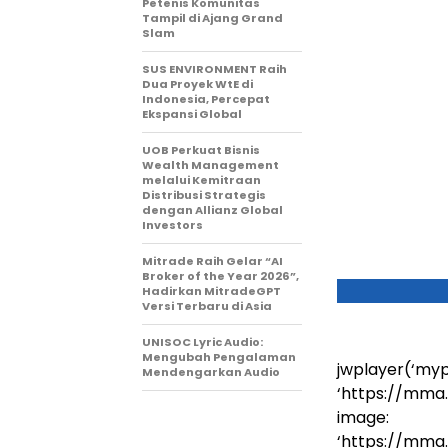
Petenis Komunitas
Tampil di Ajang Grand
Slam
SUS ENVIRONMENT Raih
Dua Proyek WtE di
Indonesia, Percepat
Ekspansi Global
UOB Perkuat Bisnis
Wealth Management
melalui Kemitraan
Distribusi Strategis
dengan Allianz Global
Investors
Mitrade Raih Gelar “AI
Broker of the Year 2026”,
Hadirkan MitradeGPT
Versi Terbaru di Asia
UNISOC Lyric Audio:
Mengubah Pengalaman
jwplayer(‘mypl
Mendengarkan Audio
‘https://mm
image:
‘https://mm