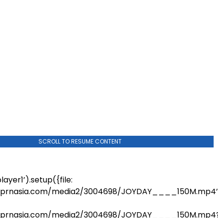
SCROLL TO RESUME CONTENT
ayer1’).setup({file:
a.prnasia.com/media2/3004698/JOYDAY____150M.mp4’
a.prnasia.com/media2/3004698/JOYDAY____150M.mp4