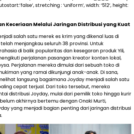
start:’false’, stretching : ‘uniform’, width: ‘512’, height:
 Keceriaan Melalui Jaringan Distribusi yang Kuat
njadi salah satu merek es krim yang dikenal luas di
 telah menjangkau seluruh 38 provinsi. Untuk
hasia di balik popularitas dan kesegaran produk Yili,
i mengikuti perjalanan pasangan kreator konten lokal,
eysa. Perjalanan mereka dimulai dari sebuah toko di
kiman yang ramai dikunjungi anak-anak. Di sana,
melihat langsung bagaimana Joyday menjadi salah satu
aling cepat terjual. Dari toko tersebut, mereka
tai distribusi Joyday, mulai dari pemilik toko hingga kurir
belum akhirnya bertemu dengan Onaki Murti,
yday yang menjadi bagian penting dari jaringan distribusi
a.