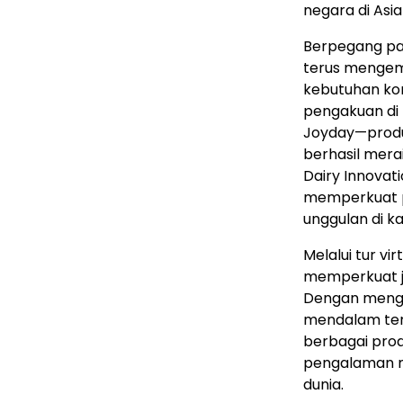
negara di Asi
Berpegang pada
terus mengem
kebutuhan ko
pengakuan di t
Joyday—produk
berhasil mera
Dairy Innovat
memperkuat po
unggulan di k
Melalui tur vi
memperkuat ja
Dengan meng
mendalam terh
berbagai prod
pengalaman m
dunia.