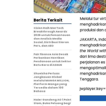
Melalui tur vi
Berita Terkait
menghadirkan 
Cision Raih MarTech
produksi dan d
Breakthrough Awards
2026 untuk Pemantauan
dan Analisis Media
JAKARTA, Ind
Sosial, Distribusi Siaran
menghadirkan 
Pers, dan AEO
the World with
Fair Finance Asia Desak
dari lima dest
Perbankan Hentikan
Pendanaan untuk Sektor
perjalanan es 
Batu Bara di ASEAN
mengoptimalka
menghadirkan 
Shueisha Perluas
Jangkauan Global
Tenggara.
melalui MANGA MILLION,
Platform Manga yang
Tersedia dalam 100
jwplayer.key
Bahasa
Haier Gandeng AO 1 Point
Slam, Buka Peluang bagi