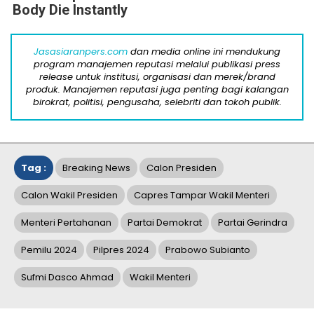
Body Die Instantly
Jasasiaranpers.com
dan media online ini mendukung
program manajemen reputasi melalui publikasi press
release untuk institusi, organisasi dan merek/brand
produk. Manajemen reputasi juga penting bagi kalangan
birokrat, politisi, pengusaha, selebriti dan tokoh publik.
Tag :
Breaking News
Calon Presiden
Calon Wakil Presiden
Capres Tampar Wakil Menteri
Menteri Pertahanan
Partai Demokrat
Partai Gerindra
Pemilu 2024
Pilpres 2024
Prabowo Subianto
Sufmi Dasco Ahmad
Wakil Menteri