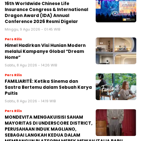
16th Worldwide Chinese Life
Insurance Congress & International
Dragon Award (IDA) Annual
Conference 2026 Resmi Digelar
Minggu, 9 Agu 2026 - 01:45 WIB
Pers Rilis
Himel Hadirkan Visi Hunian Modern
melalui Kampanye Global “Dream
Home”
Sabtu, 8 Agu 2026 - 14:26 WIB
Pers Rilis
FAMILIARITÉ: Ketika Sinema dan
Sastra Bertemu dalam Sebuah Karya
Puitis
Sabtu, 8 Agu 2026 - 14:19 WIB
Pers Rilis
MONDEVITA MENGAKUISISI SAHAM
MAYORITAS DI UNDERSCORE DISTRICT,
PERUSAHAAN INDUK MAGLIANO,
SEBAGAI LANGKAH KEDUA DALAM