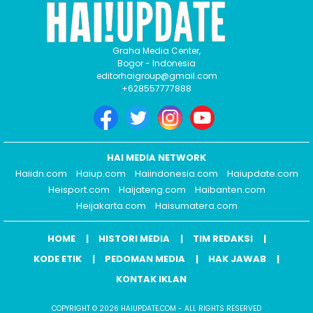
Graha Media Center,
Bogor - Indonesia
editorhaigroup@gmail.com
+628557777888
HAI MEDIA NETWORK
Haiidn.com
Haiup.com
Haiindonesia.com
Haiupdate.com
Heisport.com
Haijateng.com
Haibanten.com
Heijakarta.com
Haisumatera.com
HOME
HISTORI MEDIA
TIM REDAKSI
KODE ETIK
PEDOMAN MEDIA
HAK JAWAB
KONTAK IKLAN
COPYRIGHT © 2026 HAIUPDATE.COM - ALL RIGHTS RESERVED