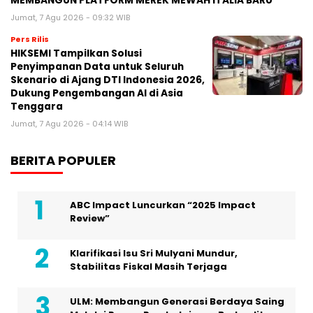
MEMBANGUN PLATFORM MEREK MEWAH ITALIA BARU
Jumat, 7 Agu 2026 - 09:32 WIB
Pers Rilis
HIKSEMI Tampilkan Solusi
Penyimpanan Data untuk Seluruh
Skenario di Ajang DTI Indonesia 2026,
Dukung Pengembangan AI di Asia
Tenggara
Jumat, 7 Agu 2026 - 04:14 WIB
BERITA POPULER
ABC Impact Luncurkan “2025 Impact
Review”
Klarifikasi Isu Sri Mulyani Mundur,
Stabilitas Fiskal Masih Terjaga
ULM: Membangun Generasi Berdaya Saing