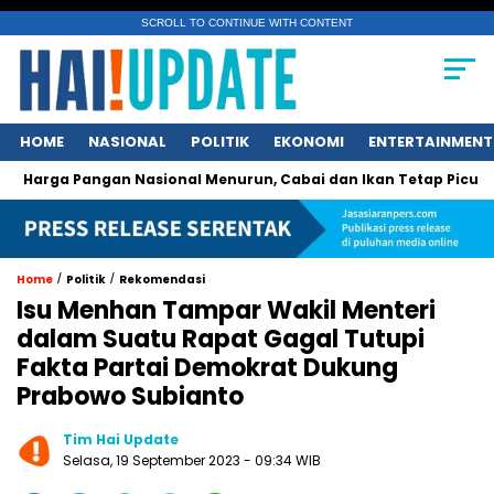
SCROLL TO CONTINUE WITH CONTENT
HOME
NASIONAL
POLITIK
EKONOMI
ENTERTAINMENT
 Pangan Nasional Menurun, Cabai dan Ikan Tetap Picu Kegelisa
/
/
Home
Politik
Rekomendasi
Isu Menhan Tampar Wakil Menteri
dalam Suatu Rapat Gagal Tutupi
Fakta Partai Demokrat Dukung
Prabowo Subianto
Tim Hai Update
Selasa, 19 September 2023 - 09:34 WIB