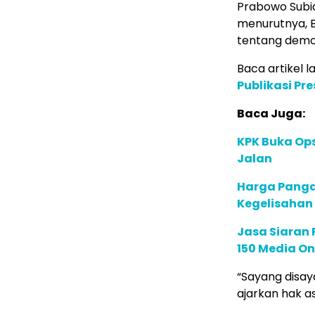
Prabowo Subia
menurutnya, B
tentang demok
Baca artikel la
Publikasi Pr
Baca Juga:
KPK Buka Ops
Jalan
Harga Panga
Kegelisaha
Jasa Siaran P
150 Media On
“Sayang disa
ajarkan hak as