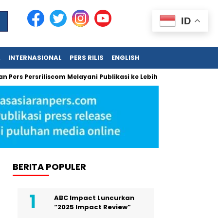
ID
A
INTERNASIONAL
PERS RILIS
ENGLISH
ersriliscom Melayani Publikasi ke Lebih dari 150 Media Online Be
BERITA POPULER
ABC Impact Luncurkan
“2025 Impact Review”