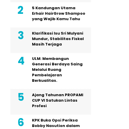
5 Kandungan Utama
Erhair HairGrow Shampoo
yang Wajib Kamu Tahu
Klarifikasi Isu Sri Mulyani
Mundur, Stabilitas Fiskal
Masih Terjaga
ULM: Membangun
Generasi Berdaya Saing
Melalui Ruang
Pembelajaran
Berkualitas.
Ajang Tahunan PROPAMI
CUP VI Satukan Lintas
Profesi
KPK Buka Opsi Periksa
Bobby Nasution dalam