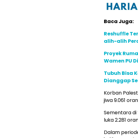
Baca Juga:
Reshuffle Te
alih-alih P
Proyek Rumah
Wamen PU Di
Tubuh Bisa K
Dianggap Se
Korban Palest
jiwa 9.061 ora
Sementara di 
luka 2.281 ora
Dalam periode 