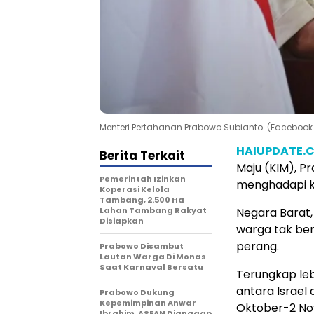
Menteri Pertahanan Prabowo Subianto. (Faceboo
HAIUPDATE.
Berita Terkait
Maju (KIM), P
Pemerintah Izinkan
menghadapi kon
Koperasi Kelola
Tambang, 2.500 Ha
Lahan Tambang Rakyat
Negara Barat,
Disiapkan
warga tak be
perang.
Prabowo Disambut
Lautan Warga Di Monas
Saat Karnaval Bersatu
Terungkap leb
antara Israel
Prabowo Dukung
Kepemimpinan Anwar
Oktober-2 No
Ibrahim, ASEAN Dianggap