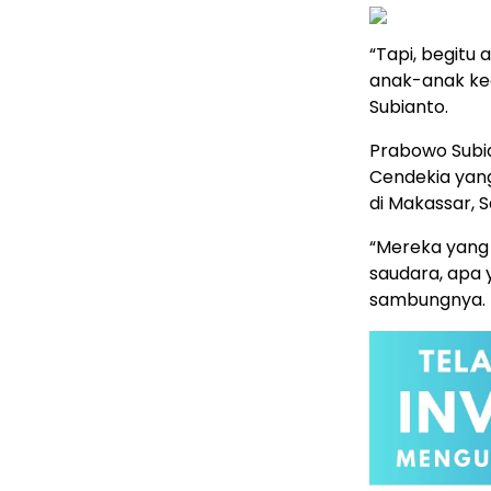
“Tapi, begitu
anak-anak kec
Subianto.
Prabowo Subia
Cendekia yang
di Makassar, S
“Mereka yang 
saudara, apa y
sambungnya.