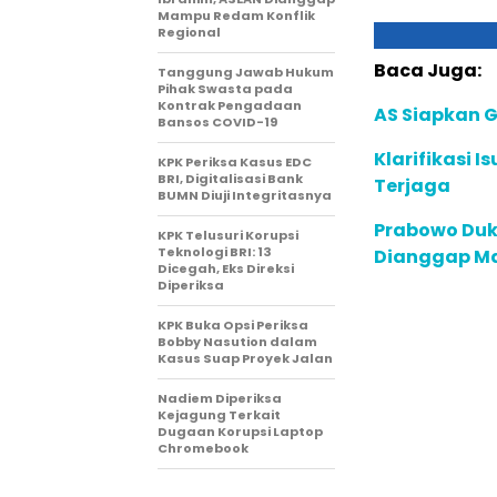
Mampu Redam Konflik
Regional
Baca Juga:
Tanggung Jawab Hukum
Pihak Swasta pada
Kontrak Pengadaan
AS Siapkan G
Bansos COVID-19
Klarifikasi I
KPK Periksa Kasus EDC
BRI, Digitalisasi Bank
Terjaga
BUMN Diuji Integritasnya
Prabowo Duk
KPK Telusuri Korupsi
Teknologi BRI: 13
Dianggap Ma
Dicegah, Eks Direksi
Diperiksa
KPK Buka Opsi Periksa
Bobby Nasution dalam
Kasus Suap Proyek Jalan
Nadiem Diperiksa
Kejagung Terkait
Dugaan Korupsi Laptop
Chromebook