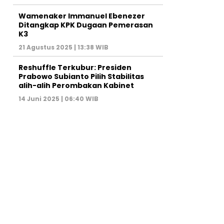
Wamenaker Immanuel Ebenezer
Ditangkap KPK Dugaan Pemerasan
K3
21 Agustus 2025 | 13:38 WIB
Reshuffle Terkubur: Presiden
Prabowo Subianto Pilih Stabilitas
alih-alih Perombakan Kabinet
14 Juni 2025 | 06:40 WIB