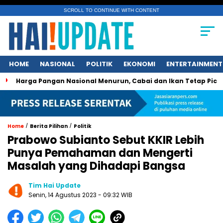
SCROLL TO CONTINUE WITH CONTENT
HOME
NASIONAL
POLITIK
EKONOMI
ENTERTAINMENT
ga Pangan Nasional Menurun, Cabai dan Ikan Tetap Picu Kegeli
/
/
Home
Berita Pilihan
Politik
Prabowo Subianto Sebut KKIR Lebih
Punya Pemahaman dan Mengerti
Masalah yang Dihadapi Bangsa
Tim Hai Update
Senin, 14 Agustus 2023 - 09:32 WIB