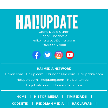
Graha Media Center,
Bogor - Indonesia
editorhaigroup@gmail.com
+628557777888
HAI MEDIA NETWORK
Haiidn.com
Haiup.com
Haiindonesia.com
Haiupdate.com
Heisport.com
Haijateng.com
Haibanten.com
Heijakarta.com
Haisumatera.com
HOME
HISTORI MEDIA
TIM REDAKSI
KODE ETIK
PEDOMAN MEDIA
HAK JAWAB