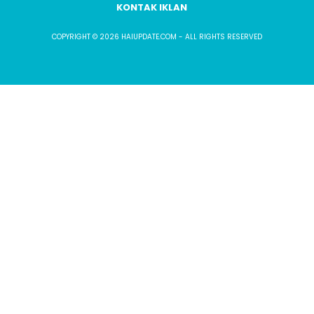
KONTAK IKLAN
COPYRIGHT © 2026 HAIUPDATE.COM - ALL RIGHTS RESERVED