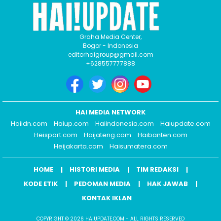
Graha Media Center,
Bogor - Indonesia
editorhaigroup@gmail.com
+628557777888
HAI MEDIA NETWORK
Haiidn.com
Haiup.com
Haiindonesia.com
Haiupdate.com
Heisport.com
Haijateng.com
Haibanten.com
Heijakarta.com
Haisumatera.com
HOME
HISTORI MEDIA
TIM REDAKSI
KODE ETIK
PEDOMAN MEDIA
HAK JAWAB
KONTAK IKLAN
COPYRIGHT © 2026 HAIUPDATE.COM - ALL RIGHTS RESERVED