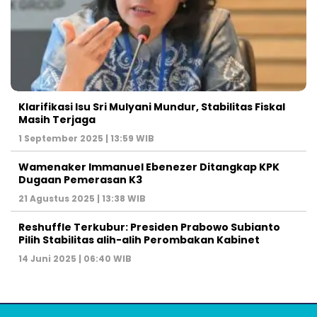
Klarifikasi Isu Sri Mulyani Mundur, Stabilitas Fiskal
Masih Terjaga
1 September 2025 | 13:59 WIB
Wamenaker Immanuel Ebenezer Ditangkap KPK
Dugaan Pemerasan K3
21 Agustus 2025 | 13:38 WIB
Reshuffle Terkubur: Presiden Prabowo Subianto
Pilih Stabilitas alih-alih Perombakan Kabinet
14 Juni 2025 | 06:40 WIB