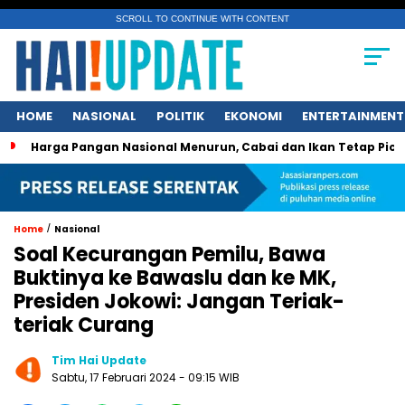
SCROLL TO CONTINUE WITH CONTENT
HOME
NASIONAL
POLITIK
EKONOMI
ENTERTAINMENT
a Pangan Nasional Menurun, Cabai dan Ikan Tetap Picu Kegeli
/
Home
Nasional
Soal Kecurangan Pemilu, Bawa
Buktinya ke Bawaslu dan ke MK,
Presiden Jokowi: Jangan Teriak-
teriak Curang
Tim Hai Update
Sabtu, 17 Februari 2024 - 09:15 WIB