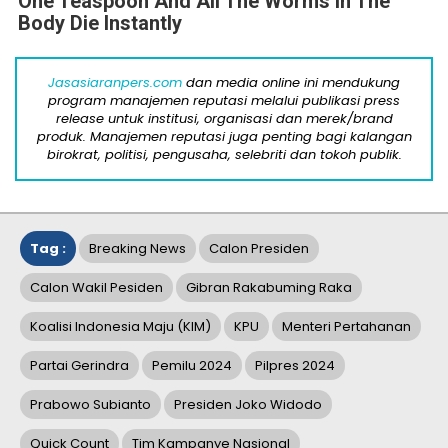
One Teaspoon And All The Worms In The
Body Die Instantly
Jasasiaranpers.com
dan media online ini mendukung
program manajemen reputasi melalui publikasi press
release untuk institusi, organisasi dan merek/brand
produk. Manajemen reputasi juga penting bagi kalangan
birokrat, politisi, pengusaha, selebriti dan tokoh publik.
Tag :
Breaking News
Calon Presiden
Calon Wakil Pesiden
Gibran Rakabuming Raka
Koalisi Indonesia Maju (KIM)
KPU
Menteri Pertahanan
Partai Gerindra
Pemilu 2024
Pilpres 2024
Prabowo Subianto
Presiden Joko Widodo
Quick Count
Tim Kampanye Nasional