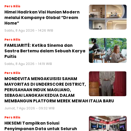
Pers Rilis
Himel Hadirkan Visi Hunian Modern
melalui Kampanye Global “Dream
Home”
Sabtu, 8 Agu 2026 - 14:26 WIB
Pers Rilis
FAMILIARITÉ: Ketika Sinema dan
Sastra Bertemu dalam Sebuah Karya
Puitis
Sabtu, 8 Agu 2026 - 14:19 WIB
Pers Rilis
MONDEVITA MENGAKUISISI SAHAM
MAYORITAS DI UNDERSCORE DISTRICT,
PERUSAHAAN INDUK MAGLIANO,
SEBAGAI LANGKAH KEDUA DALAM
MEMBANGUN PLATFORM MEREK MEWAH ITALIA BARU
Jumat, 7 Agu 2026 - 09:32 WIB
Pers Rilis
HIKSEMI Tampilkan Solusi
Penyimpanan Data untuk Seluruh