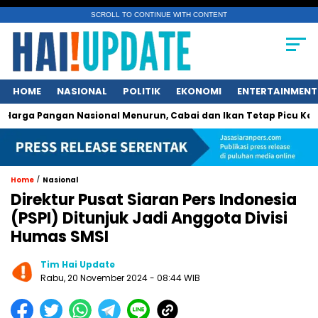
SCROLL TO CONTINUE WITH CONTENT
HOME
NASIONAL
POLITIK
EKONOMI
ENTERTAINMENT
Pangan Nasional Menurun, Cabai dan Ikan Tetap Picu Kegelisah
/
Home
Nasional
Direktur Pusat Siaran Pers Indonesia
(PSPI) Ditunjuk Jadi Anggota Divisi
Humas SMSI
Tim Hai Update
Rabu, 20 November 2024 - 08:44 WIB