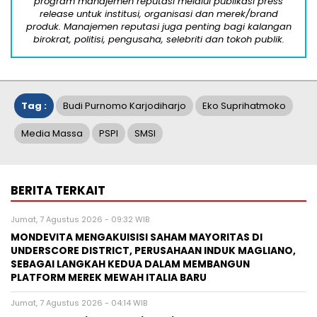
program manajemen reputasi melalui publikasi press
release untuk institusi, organisasi dan merek/brand
produk. Manajemen reputasi juga penting bagi kalangan
birokrat, politisi, pengusaha, selebriti dan tokoh publik.
Tag :
Budi Purnomo Karjodiharjo
Eko Suprihatmoko
Media Massa
PSPI
SMSI
BERITA TERKAIT
Jumat, 7 Agustus 2026 - 09:32 WIB
MONDEVITA MENGAKUISISI SAHAM MAYORITAS DI
UNDERSCORE DISTRICT, PERUSAHAAN INDUK MAGLIANO,
SEBAGAI LANGKAH KEDUA DALAM MEMBANGUN
PLATFORM MEREK MEWAH ITALIA BARU
Jumat, 7 Agustus 2026 - 04:14 WIB