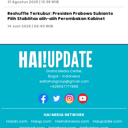
21 Agustus 2025 | 13:38 WIB
Reshuffle Terkubur: Presiden Prabowo Subianto
Pilih Stabilitas alih-alih Perombakan Kabinet
14 Juni 2025 | 06:40 WIB
Graha Media Center,
Bogor - Indonesia
editorhaigroup@gmail.com
+628557777888
HAI MEDIA NETWORK
Haiidn.com
Haiup.com
Haiindonesia.com
Haiupdate.com
Heisport.com
Haijateng.com
Haibanten.com