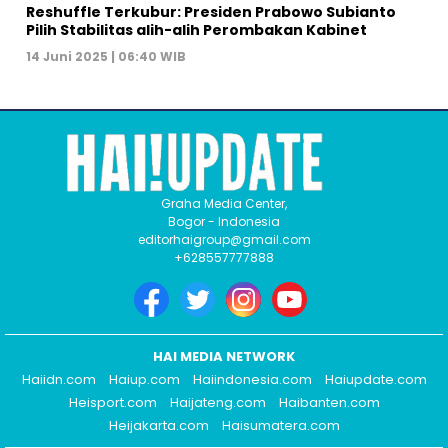
Reshuffle Terkubur: Presiden Prabowo Subianto
Pilih Stabilitas alih-alih Perombakan Kabinet
14 Juni 2025 | 06:40 WIB
Graha Media Center,
Bogor - Indonesia
editorhaigroup@gmail.com
+628557777888
HAI MEDIA NETWORK
Haiidn.com
Haiup.com
Haiindonesia.com
Haiupdate.com
Heisport.com
Haijateng.com
Haibanten.com
Heijakarta.com
Haisumatera.com