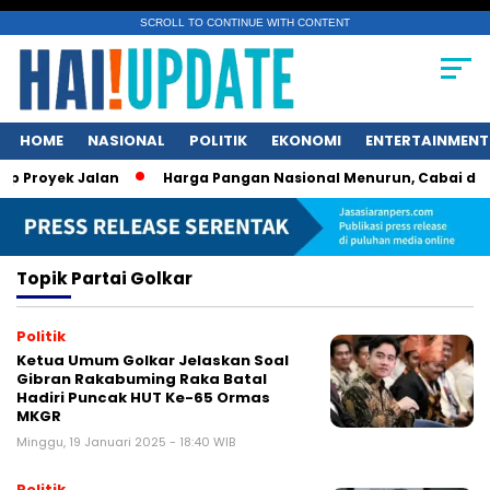
SCROLL TO CONTINUE WITH CONTENT
HOME
NASIONAL
POLITIK
EKONOMI
ENTERTAINMENT
p Proyek Jalan
Harga Pangan Nasional Menurun, Cabai dan 
Topik
Partai Golkar
Politik
Ketua Umum Golkar Jelaskan Soal
Gibran Rakabuming Raka Batal
Hadiri Puncak HUT Ke-65 Ormas
MKGR
Minggu, 19 Januari 2025 - 18:40 WIB
Politik