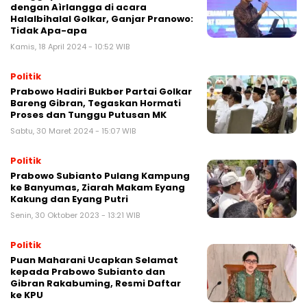
dengan Aìrlangga di acara
Halalbihalal Golkar, Ganjar Pranowo:
Tidak Apa-apa
Kamis, 18 April 2024 - 10:52 WIB
Politik
Prabowo Hadiri Bukber Partai Golkar
Bareng Gibran, Tegaskan Hormati
Proses dan Tunggu Putusan MK
Sabtu, 30 Maret 2024 - 15:07 WIB
Politik
Prabowo Subianto Pulang Kampung
ke Banyumas, Ziarah Makam Eyang
Kakung dan Eyang Putri
Senin, 30 Oktober 2023 - 13:21 WIB
Politik
Puan Maharani Ucapkan Selamat
kepada Prabowo Subianto dan
Gibran Rakabuming, Resmi Daftar
ke KPU