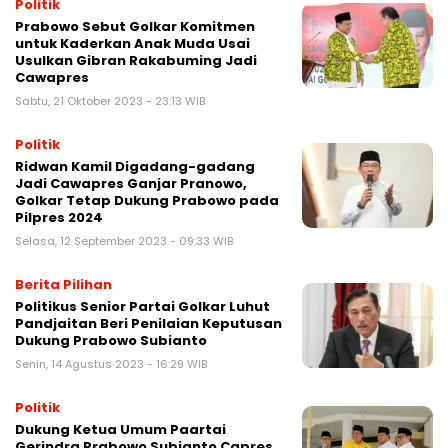
Politik
Prabowo Sebut Golkar Komitmen
untuk Kaderkan Anak Muda Usai
Usulkan Gibran Rakabuming Jadi
Cawapres
Sabtu, 21 Oktober 2023 - 23:13 WIB
Politik
Ridwan Kamil Digadang-gadang
Jadi Cawapres Ganjar Pranowo,
Golkar Tetap Dukung Prabowo pada
Pilpres 2024
Selasa, 12 September 2023 - 09:33 WIB
Berita Pilihan
Politikus Senior Partai Golkar Luhut
Pandjaitan Beri Penilaian Keputusan
Dukung Prabowo Subianto
Senin, 14 Agustus 2023 - 16:29 WIB
Politik
Dukung Ketua Umum Paartai
Gerindra Prabowo Subianto Capres