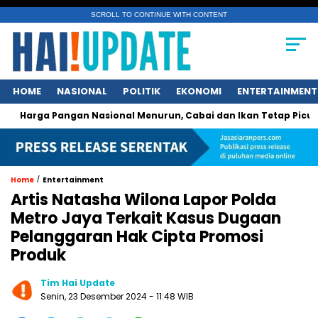
SCROLL TO CONTINUE WITH CONTENT
HOME
NASIONAL
POLITIK
EKONOMI
ENTERTAINMENT
a Pangan Nasional Menurun, Cabai dan Ikan Tetap Picu Kegelis
/
Home
Entertainment
Artis Natasha Wilona Lapor Polda
Metro Jaya Terkait Kasus Dugaan
Pelanggaran Hak Cipta Promosi
Produk
Tim Hai Update
Senin, 23 Desember 2024 - 11:48 WIB