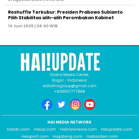
Reshuffle Terkubur: Presiden Prabowo Subianto
Pilih Stabilitas alih-alih Perombakan Kabinet
14 Juni 2025 | 06:40 WIB
Graha Media Center,
Bogor - Indonesia
editorhaigroup@gmail.com
+628557777888
HAI MEDIA NETWORK
Haiidn.com
Haiup.com
Haiindonesia.com
Haiupdate.com
Heisport.com
Haijateng.com
Haibanten.com