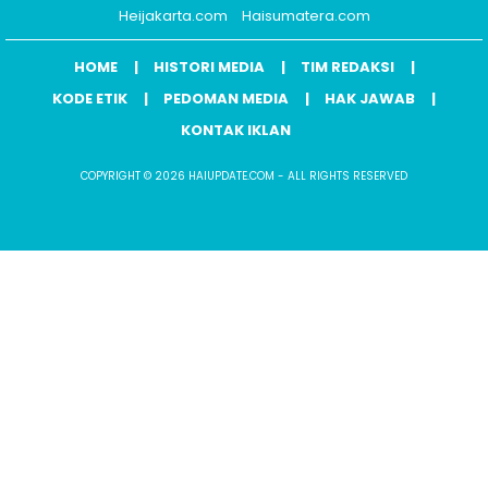
Heijakarta.com
Haisumatera.com
HOME
HISTORI MEDIA
TIM REDAKSI
KODE ETIK
PEDOMAN MEDIA
HAK JAWAB
KONTAK IKLAN
COPYRIGHT © 2026 HAIUPDATE.COM - ALL RIGHTS RESERVED