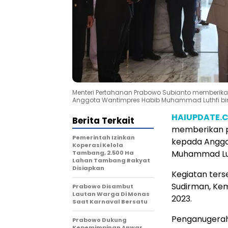
Menteri Pertahanan Prabowo Subianto member
Anggota Wantimpres Habib Muhammad Luthfi bin A
HAIUPDATE.
Berita Terkait
memberikan 
Pemerintah Izinkan
kepada Anggot
Koperasi Kelola
Muhammad Luth
Tambang, 2.500 Ha
Lahan Tambang Rakyat
Disiapkan
Kegiatan ters
Sudirman, Kem
Prabowo Disambut
Lautan Warga Di Monas
2023.
Saat Karnaval Bersatu
Penganugerah
Prabowo Dukung
Kepemimpinan Anwar