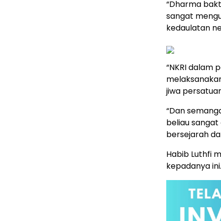
“Dharma bakti
sangat mengut
kedaulatan n
“NKRI dalam p
melaksanakan
jiwa persatua
“Dan semanga
beliau sangat 
bersejarah d
Habib Luthfi 
kepadanya ini