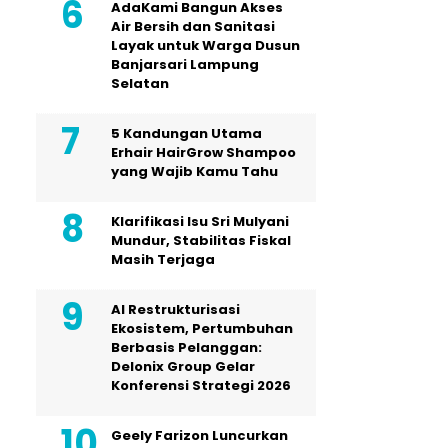
AdaKami Bangun Akses
Air Bersih dan Sanitasi
Layak untuk Warga Dusun
Banjarsari Lampung
Selatan
5 Kandungan Utama
Erhair HairGrow Shampoo
yang Wajib Kamu Tahu
Klarifikasi Isu Sri Mulyani
Mundur, Stabilitas Fiskal
Masih Terjaga
AI Restrukturisasi
Ekosistem, Pertumbuhan
Berbasis Pelanggan:
Delonix Group Gelar
Konferensi Strategi 2026
Geely Farizon Luncurkan