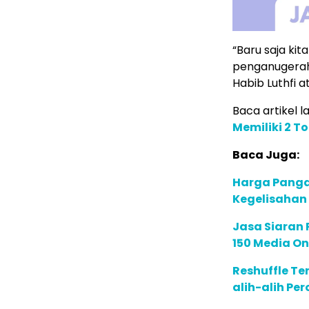
“Baru saja k
penganugera
Habib Luthfi 
Baca artikel la
Memiliki 2 T
Baca Juga:
Harga Panga
Kegelisaha
Jasa Siaran P
150 Media On
Reshuffle Te
alih-alih P