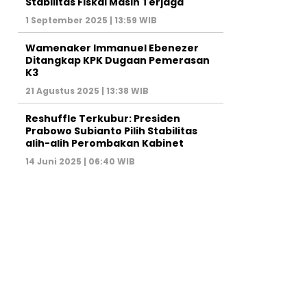
Stabilitas Fiskal Masih Terjaga
1 September 2025 | 13:59 WIB
Wamenaker Immanuel Ebenezer
Ditangkap KPK Dugaan Pemerasan
K3
21 Agustus 2025 | 13:38 WIB
Reshuffle Terkubur: Presiden
Prabowo Subianto Pilih Stabilitas
alih-alih Perombakan Kabinet
14 Juni 2025 | 06:40 WIB