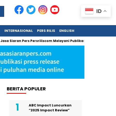
ID
A
INTERNASIONAL
PERS RILIS
ENGLISH
an Pers Persriliscom Melayani Publikasi ke Lebih dari 150 Media 
BERITA POPULER
ABC Impact Luncurkan
“2025 Impact Review”