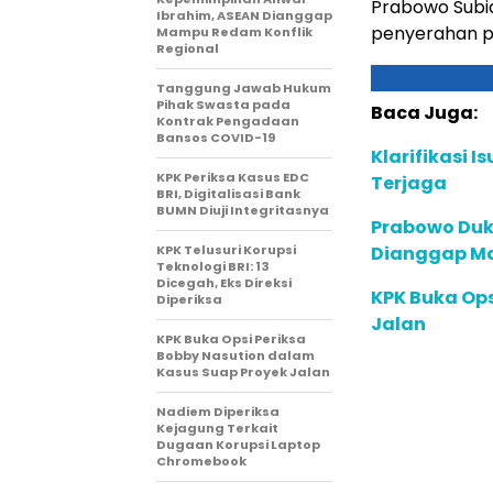
Prabowo Subi
Ibrahim, ASEAN Dianggap
penyerahan p
Mampu Redam Konflik
Regional
Tanggung Jawab Hukum
Pihak Swasta pada
Baca Juga:
Kontrak Pengadaan
Bansos COVID-19
Klarifikasi I
KPK Periksa Kasus EDC
Terjaga
BRI, Digitalisasi Bank
BUMN Diuji Integritasnya
Prabowo Duk
KPK Telusuri Korupsi
Dianggap Ma
Teknologi BRI: 13
Dicegah, Eks Direksi
KPK Buka Ops
Diperiksa
Jalan
KPK Buka Opsi Periksa
Bobby Nasution dalam
Kasus Suap Proyek Jalan
Nadiem Diperiksa
Kejagung Terkait
Dugaan Korupsi Laptop
Chromebook