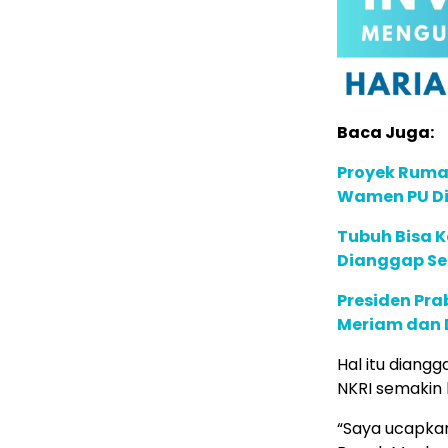
Baca Juga:
Proyek Rumah
Wamen PU Di
Tubuh Bisa K
Dianggap Se
Presiden Pr
Meriam dan D
Hal itu dian
NKRI semakin 
“Saya ucapkan