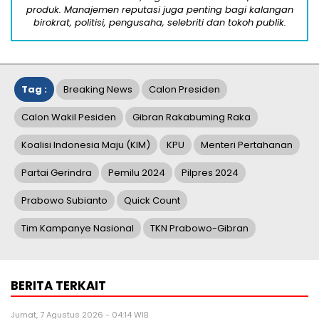
produk. Manajemen reputasi juga penting bagi kalangan
birokrat, politisi, pengusaha, selebriti dan tokoh publik.
Tag :
Breaking News
Calon Presiden
Calon Wakil Pesiden
Gibran Rakabuming Raka
Koalisi Indonesia Maju (KIM)
KPU
Menteri Pertahanan
Partai Gerindra
Pemilu 2024
Pilpres 2024
Prabowo Subianto
Quick Count
Tim Kampanye Nasional
TKN Prabowo-Gibran
BERITA TERKAIT
Jumat, 7 Agustus 2026 - 04:14 WIB