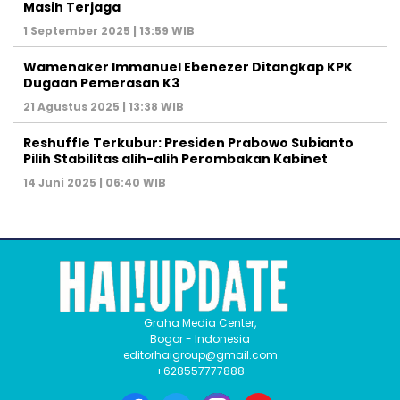
Masih Terjaga
1 September 2025 | 13:59 WIB
Wamenaker Immanuel Ebenezer Ditangkap KPK
Dugaan Pemerasan K3
21 Agustus 2025 | 13:38 WIB
Reshuffle Terkubur: Presiden Prabowo Subianto
Pilih Stabilitas alih-alih Perombakan Kabinet
14 Juni 2025 | 06:40 WIB
Graha Media Center,
Bogor - Indonesia
editorhaigroup@gmail.com
+628557777888