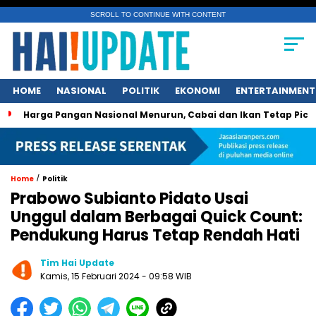
SCROLL TO CONTINUE WITH CONTENT
HOME
NASIONAL
POLITIK
EKONOMI
ENTERTAINMENT
a Pangan Nasional Menurun, Cabai dan Ikan Tetap Picu Kegelis
/
Home
Politik
Prabowo Subianto Pidato Usai
Unggul dalam Berbagai Quick Count:
Pendukung Harus Tetap Rendah Hati
Tim Hai Update
Kamis, 15 Februari 2024 - 09:58 WIB