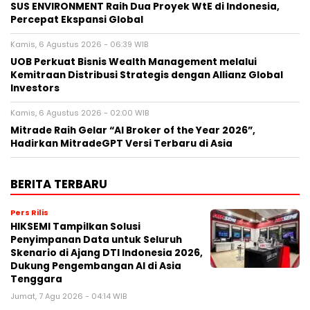
SUS ENVIRONMENT Raih Dua Proyek WtE di Indonesia,
Percepat Ekspansi Global
Kamis, 6 Agustus 2026 - 06:39 WIB
UOB Perkuat Bisnis Wealth Management melalui
Kemitraan Distribusi Strategis dengan Allianz Global
Investors
Kamis, 6 Agustus 2026 - 02:00 WIB
Mitrade Raih Gelar “AI Broker of the Year 2026”,
Hadirkan MitradeGPT Versi Terbaru di Asia
BERITA TERBARU
Pers Rilis
HIKSEMI Tampilkan Solusi
Penyimpanan Data untuk Seluruh
Skenario di Ajang DTI Indonesia 2026,
Dukung Pengembangan AI di Asia
Tenggara
Jumat, 7 Agu 2026 - 04:14 WIB